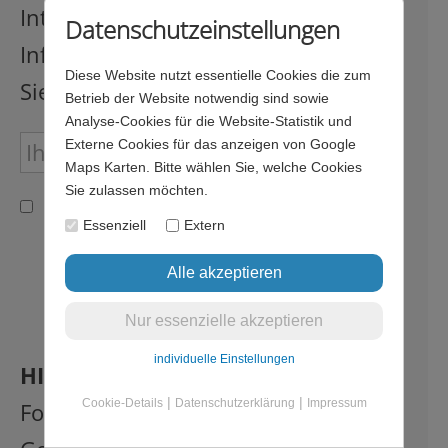
Interessierte. Wenn Sie unseren
Datenschutzeinstellungen
Infobrief erhalten möchten, melden
Diese Website nutzt essentielle Cookies die zum
Sie sich bitte hier an.
Betrieb der Website notwendig sind sowie
Analyse-Cookies für die Website-Statistik und
Externe Cookies für das anzeigen von Google
Maps Karten. Bitte wählen Sie, welche Cookies
Sie zulassen möchten.
Ich bin damit einverstanden, dass meine Daten
gespeichert und zum Versenden des Newsletters
Essenziell
Extern
verwendet werden. Meine Daten werden nicht an
Dritte weitergegeben und mein Einverständnis kann
ich jederzeit zurücknehmen. Die
Datenschutzerklärung
habe ich gelesen und
verstanden
individuelle Einstellungen
HINWEIS:
Sie können dieses
|
|
Cookie-Details
Datenschutzerklärung
Impressum
Formular nur absenden, wenn Sie