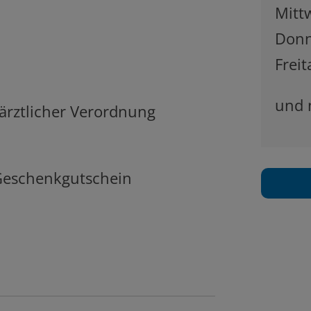
Mitt
Donn
Freit
und 
ärztlicher Verordnung
 Geschenkgutschein