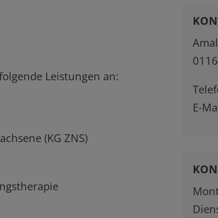
KON
Amali
0116
nen folgende Leistungen an:
Tele
E-Ma
 Erwachsene (KG ZNS)
KON
 (CMD)
ntstauungstherapie
Mont
Dien