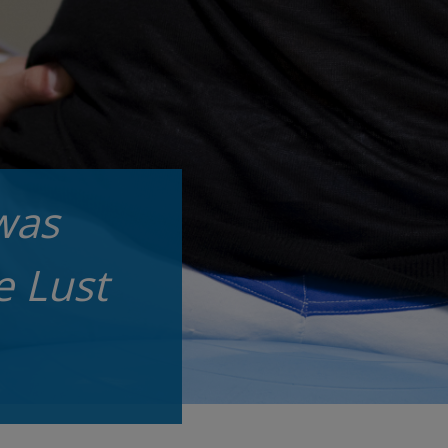
was
e Lust
.