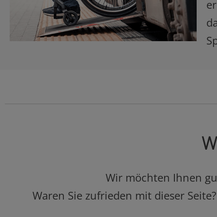
er
da
Sp
Wa
Wir möchten Ihnen gut 
Waren Sie zufrieden mit dieser Seite