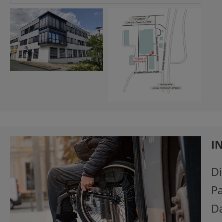
I
Di
P
Da