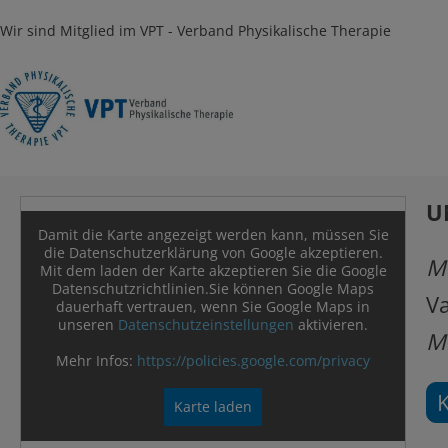
Wir sind Mitglied im VPT - Verband Physikalische Therapie
U
Damit die Karte angezeigt werden kann, müssen Sie
die Datenschutzerklärung von Google akzeptieren.
M
Mit dem laden der Karte akzeptieren Sie die Google
Datenschutzrichtlinien.Sie können Google Maps
Va
dauerhaft vertrauen, wenn Sie Google Maps in
unseren
Datenschutzeinstellungen
aktivieren.
M
Mehr Infos:
https://policies.google.com/privacy
Karte laden