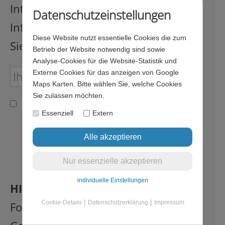
Interessierte. Wenn Sie unseren
Datenschutzeinstellungen
Infobrief erhalten möchten, melden
Diese Website nutzt essentielle Cookies die zum
Sie sich bitte hier an.
Betrieb der Website notwendig sind sowie
Analyse-Cookies für die Website-Statistik und
Externe Cookies für das anzeigen von Google
Maps Karten. Bitte wählen Sie, welche Cookies
Sie zulassen möchten.
Ich bin damit einverstanden, dass meine Daten
gespeichert und zum Versenden des Newsletters
Essenziell
Extern
verwendet werden. Meine Daten werden nicht an
Dritte weitergegeben und mein Einverständnis kann
ich jederzeit zurücknehmen. Die
Datenschutzerklärung
habe ich gelesen und
verstanden
individuelle Einstellungen
HINWEIS:
Sie können dieses
|
|
Cookie-Details
Datenschutzerklärung
Impressum
Formular nur absenden, wenn Sie