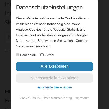
Interessierte. Wenn Sie unseren
Datenschutzeinstellungen
Infobrief erhalten möchten, melden
Diese Website nutzt essentielle Cookies die zum
Sie sich bitte hier an.
Betrieb der Website notwendig sind sowie
Analyse-Cookies für die Website-Statistik und
Externe Cookies für das anzeigen von Google
Maps Karten. Bitte wählen Sie, welche Cookies
Sie zulassen möchten.
Ich bin damit einverstanden, dass meine Daten
gespeichert und zum Versenden des Newsletters
Essenziell
Extern
verwendet werden. Meine Daten werden nicht an
Dritte weitergegeben und mein Einverständnis kann
ich jederzeit zurücknehmen. Die
Datenschutzerklärung
habe ich gelesen und
verstanden
individuelle Einstellungen
HINWEIS:
Sie können dieses
|
|
Cookie-Details
Datenschutzerklärung
Impressum
Formular nur absenden, wenn Sie