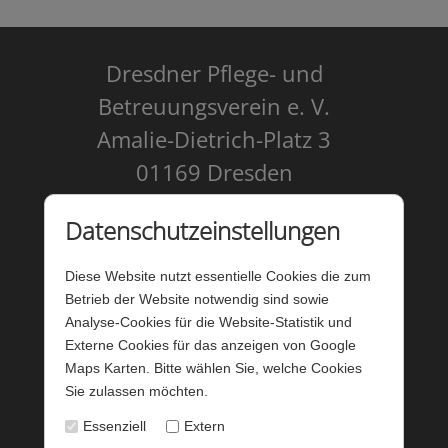
Dresdner Pflege- und
Betreuungsverein e. V.
Amalie-Dietrich-Platz 3
01169 Dresden
Kontakt
Datenschutzeinstellungen
Impressum
Diese Website nutzt essentielle Cookies die zum
Datenschutz
Betrieb der Website notwendig sind sowie
Analyse-Cookies für die Website-Statistik und
Barrierefreiheit
Externe Cookies für das anzeigen von Google
Maps Karten. Bitte wählen Sie, welche Cookies
Barriere melden
Sie zulassen möchten.
Förderung - Website
Essenziell
Extern