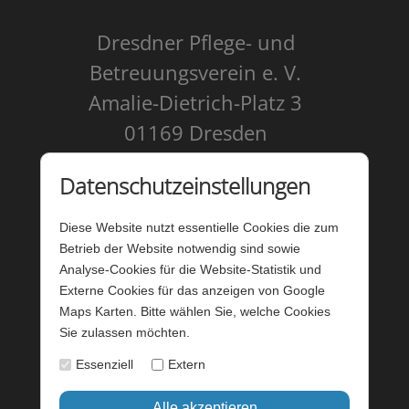
Dresdner Pflege- und
Betreuungsverein e. V.
Amalie-Dietrich-Platz 3
01169 Dresden
Kontakt
Datenschutzeinstellungen
Impressum
Diese Website nutzt essentielle Cookies die zum
Datenschutz
Betrieb der Website notwendig sind sowie
Analyse-Cookies für die Website-Statistik und
Barrierefreiheit
Externe Cookies für das anzeigen von Google
Maps Karten. Bitte wählen Sie, welche Cookies
Barriere melden
Sie zulassen möchten.
Förderung - Website
Essenziell
Extern
Startseite