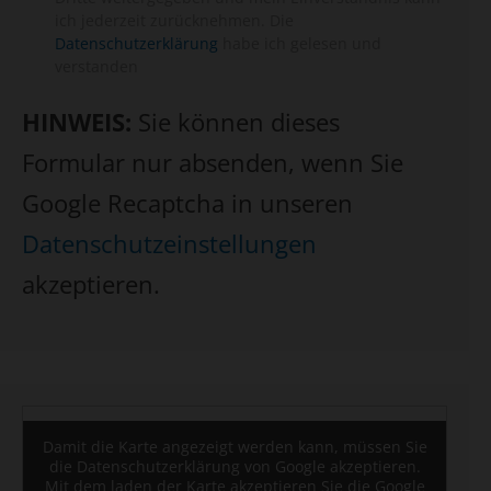
ich jederzeit zurücknehmen. Die
Datenschutzerklärung
habe ich gelesen und
verstanden
HINWEIS:
Sie können dieses
Formular nur absenden, wenn Sie
Google Recaptcha in unseren
Datenschutzeinstellungen
akzeptieren.
Damit die Karte angezeigt werden kann, müssen Sie
die Datenschutzerklärung von Google akzeptieren.
Mit dem laden der Karte akzeptieren Sie die Google