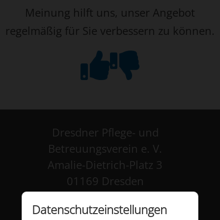
Meinung hilft uns, unser Angebot
regelmäßig für Sie verbessern zu können.
Dresdner Pflege- und
Betreuungsverein e. V.
Amalie-Dietrich-Platz 3
01169 Dresden
Kontakt
Datenschutzeinstellungen