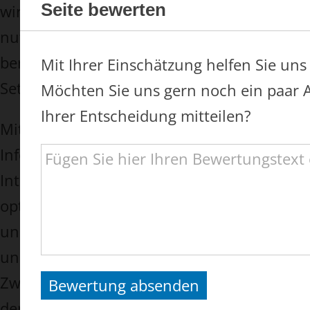
Seite bewerten
wir den Nutzern dieser Internetseite
nutzerfreundlichere Services
bereitstellen, die ohne die Cookie-
Mit Ihrer Einschätzung helfen Sie uns 
Setzung nicht möglich wären.
Möchten Sie uns gern noch ein paar
Ihrer Entscheidung mitteilen?
Mittels eines Cookies können die
Informationen und Angebote auf unserer
Internetseite im Sinne des Benutzers
optimiert werden. Cookies ermöglichen
uns, wie bereits erwähnt, die Benutzer
unserer Internetseite wiederzuerkennen.
Zweck dieser Wiedererkennung ist es,
Bewertung absenden
den Nutzern die Verwendung unserer