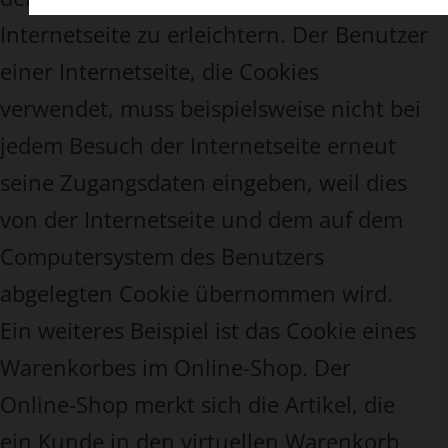
Internetseite zu erleichtern. Der Benutzer
einer Internetseite, die Cookies
verwendet, muss beispielsweise nicht bei
jedem Besuch der Internetseite erneut
seine Zugangsdaten eingeben, weil dies
von der Internetseite und dem auf dem
Computersystem des Benutzers
abgelegten Cookie übernommen wird.
Ein weiteres Beispiel ist das Cookie eines
Warenkorbes im Online-Shop. Der
Online-Shop merkt sich die Artikel, die
ein Kunde in den virtuellen Warenkorb