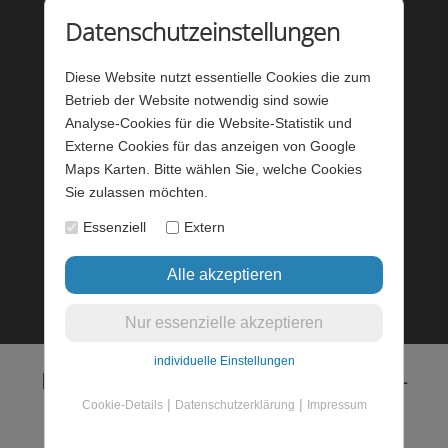
Kontakt
Datenschutzeinstellungen
Impressum
Diese Website nutzt essentielle Cookies die zum
Datenschutz
Betrieb der Website notwendig sind sowie
Analyse-Cookies für die Website-Statistik und
Barrierefreiheit
Externe Cookies für das anzeigen von Google
Maps Karten. Bitte wählen Sie, welche Cookies
Barriere melden
Sie zulassen möchten.
Förderung - Website
Essenziell
Extern
Startseite
Login
individuelle Einstellungen
Layout & Programmierung © 2022 -
|
|
2026 www.werbeagentur-wuest.de
Cookie-Details
Datenschutzerklärung
Impressum