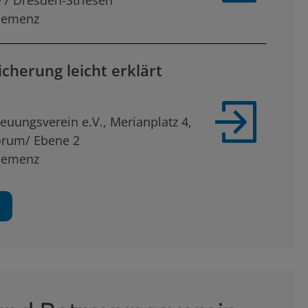
77 Dresden-Striesen
Demenz
icherung leicht erklärt
euungsverein e.V., Merianplatz 4,
orum/ Ebene 2
Demenz