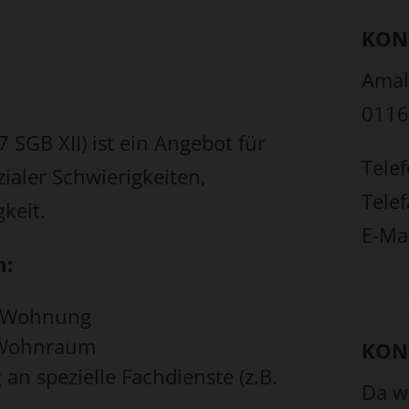
KON
Amali
0116
SGB XII) ist ein Angebot für
Tele
aler Schwierigkeiten,
Tele
keit.
E-Ma
m:
n Wohnung
m Wohnraum
KON
an spezielle Fachdienste (z.B.
Da w