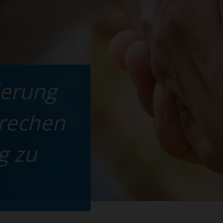
derung
brechen
g zu