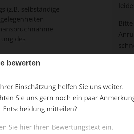
leide
s (z.B. selbständige
gelegenheiten
Bitte
 Inanspruchnahme
Anru
rung des
schn
 nach einem Arbeits- oder
te bewerten
Ihrer Einschätzung helfen Sie uns weiter.
men und Vermögen erbracht.
ten Sie uns gern noch ein paar Anmerkun
r Entscheidung mitteilen?
NSER STANDORT - SO FINDEN SIE DEN WE