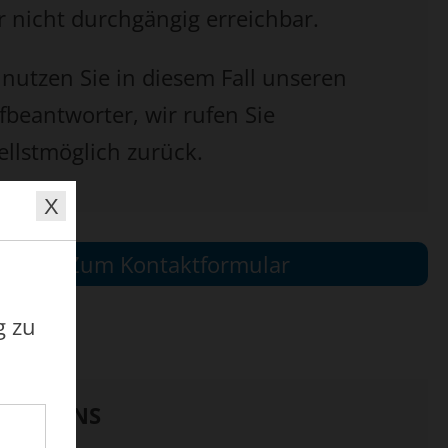
r nicht durchgängig erreichbar.
 nutzen Sie in diesem Fall unseren
fbeantworter, wir rufen Sie
ellstmöglich zurück.
Zum Kontaktformular
g zu
G ZU UNS