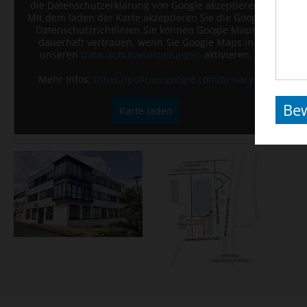
die Datenschutzerklärung von Google akzeptieren.
M
Mit dem laden der Karte akzeptieren Sie die Google
Datenschutzrichtlinien.Sie können Google Maps
Va
dauerhaft vertrauen, wenn Sie Google Maps in
unseren
Datenschutzeinstellungen
aktivieren.
M
Mehr Infos:
https://policies.google.com/privacy
Be
Karte laden