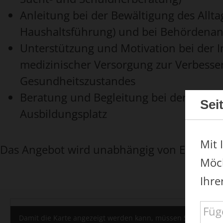
Anleitung bei der Bewältigung des Alltag
Haushaltsführung) und bei Behördenan
Unterstützung und Motivation bei der
medizinischer Versorgung zur Verbesse
Gesundheitszustandes
Beratung und Begleitung bei der Suche
Sei
Ausbildungsplatz
Mit 
Das Angebot wird unabhängig von Einkom
Möch
Ihre
U
Damit die Karte angezeigt werden kann, müssen Sie