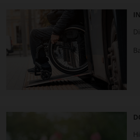
I
Di
Ba
D
Hi