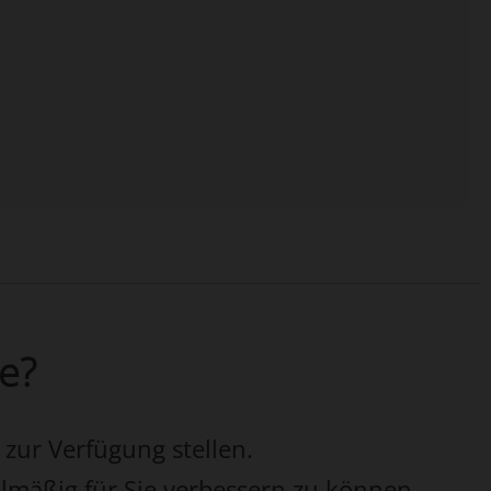
ie?
 zur Verfügung stellen.
elmäßig für Sie verbessern zu können.