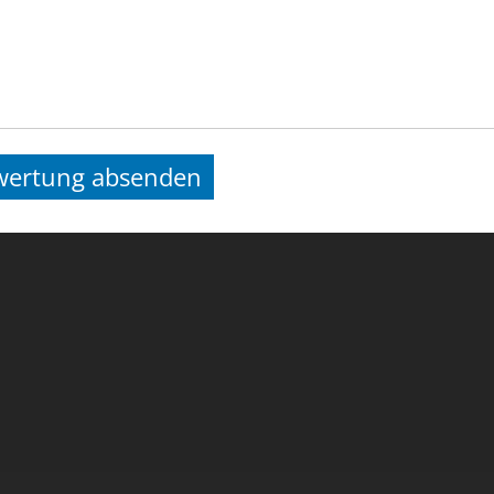
it der Straßenbahn:
Linie 2 oder 7 bis Amalie
hlteich-Straße
it dem Bus:
Linie 70 bis Julius-Vahlteich-Str
KARTE BEI GOOGLE ÖFFNEN
wertung absenden