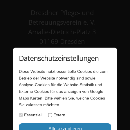
Dresdner Pflege- und
Betreuungsverein e. V.
Amalie-Dietrich-Platz 3
01169 Dresden
Kontakt
Datenschutzeinstellungen
Impressum
Diese Website nutzt essentielle Cookies die zum
Datenschutz
Betrieb der Website notwendig sind sowie
Analyse-Cookies für die Website-Statistik und
Barrierefreiheit
Externe Cookies für das anzeigen von Google
Maps Karten. Bitte wählen Sie, welche Cookies
Barriere melden
Sie zulassen möchten.
Förderung - Website
Essenziell
Extern
Startseite