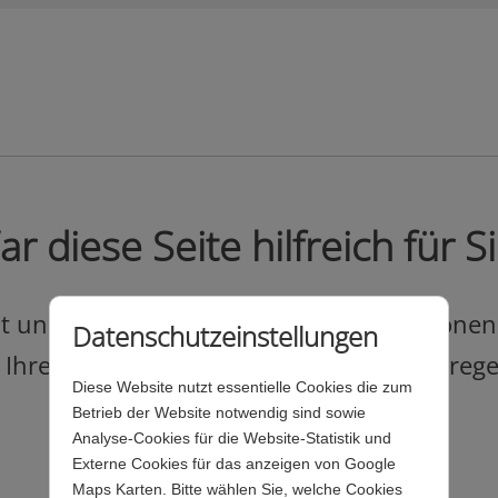
r diese Seite hilfreich für S
und leicht verständlich alle Informationen
Datenschutzeinstellungen
? Ihre Meinung hilft uns, unser Angebot reg
Diese Website nutzt essentielle Cookies die zum
Betrieb der Website notwendig sind sowie
Analyse-Cookies für die Website-Statistik und
Externe Cookies für das anzeigen von Google
Maps Karten. Bitte wählen Sie, welche Cookies