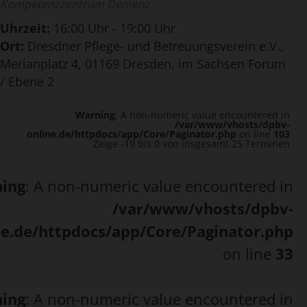
Kompetenzzentrum Demenz
Uhrzeit:
16:00 Uhr - 19:00 Uhr
Ort:
Dresdner Pflege- und Betreuungsverein e.V.,
Merianplatz 4, 01169 Dresden, im Sachsen Forum
/ Ebene 2
Warning
: A non-numeric value encountered in
/var/www/vhosts/dpbv-
online.de/httpdocs/app/Core/Paginator.php
on line
103
Zeige -19 bis 0 von insgesamt 25 Terminen
ing
: A non-numeric value encountered in
/var/www/vhosts/dpbv-
ne.de/httpdocs/app/Core/Paginator.php
on line
33
ing
: A non-numeric value encountered in