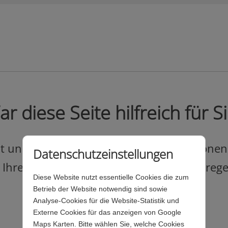
r diese Seite hilfreich für S
und leicht verständlich alle Informationen
Datenschutzeinstellungen
? Ihre Meinung hilft uns, unser Angebot reg
Diese Website nutzt essentielle Cookies die zum
Betrieb der Website notwendig sind sowie
Analyse-Cookies für die Website-Statistik und
Externe Cookies für das anzeigen von Google
Maps Karten. Bitte wählen Sie, welche Cookies