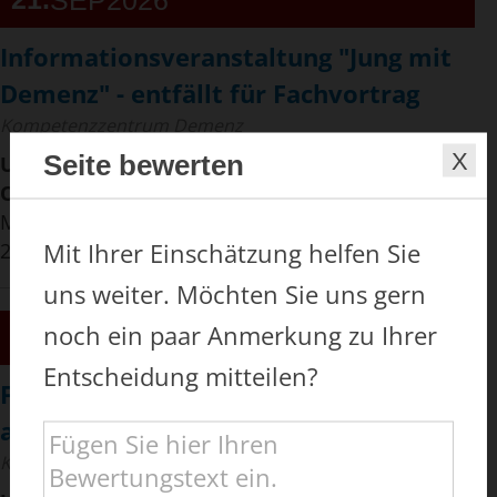
Informationsveranstaltung "Jung mit
Demenz" - entfällt für Fachvortrag
Kompetenzzentrum Demenz
Seite bewerten
Uhrzeit:
16:00 Uhr - 17:30 Uhr
Ort:
Dresdner Pflege- und Betreuungsverein e.V.,
Merianplatz 4, 01169 Dresden, im Sachsen Forum,
Mit Ihrer Einschätzung helfen Sie
2. Ebene
uns weiter. Möchten Sie uns gern
noch ein paar Anmerkung zu Ihrer
21
SEP
2026
Entscheidung mitteilen?
Fachvortrag: Menschen mit Demenz
am Lebensende begleiten
Kompetenzzentrum Demenz