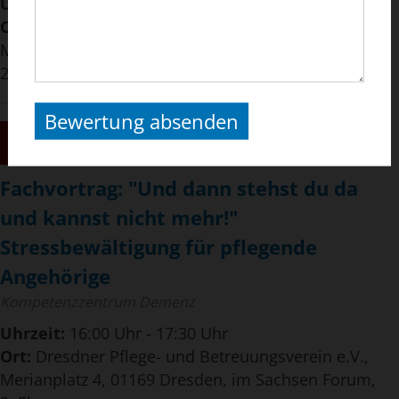
Uhrzeit:
16:00 Uhr - 17:30 Uhr
Ort:
Dresdner Pflege- und Betreuungsverein e.V.,
Merianplatz 4, 01169 Dresden, im Sachsen Forum,
2. Ebene
Bewertung absenden
22
SEP
2026
Fachvortrag: "Und dann stehst du da
und kannst nicht mehr!"
Stressbewältigung für pflegende
Angehörige
Kompetenzzentrum Demenz
Uhrzeit:
16:00 Uhr - 17:30 Uhr
Ort:
Dresdner Pflege- und Betreuungsverein e.V.,
Merianplatz 4, 01169 Dresden, im Sachsen Forum,