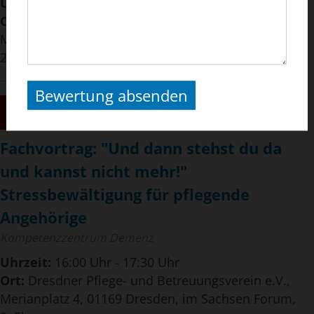
Uhrzeit:
16:00 Uhr - 17:30 Uhr
Ort:
Dresdner Pflege- und Betreuungsverein e.V.,
Merianplatz 4, 01169 Dresden, im Sachsen Forum,
2. Ebene
Bewertung absenden
22
SEP
2026
Fachvortrag: "Und dann stehst du da
und kannst nicht mehr!"
Stressbewältigung für pflegende
Angehörige
Kompetenzzentrum Demenz
Uhrzeit:
16:00 Uhr - 17:30 Uhr
Ort:
Dresdner Pflege- und Betreuungsverein e.V.,
Merianplatz 4, 01169 Dresden, im Sachsen Forum,