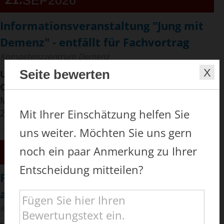
Informationsveranstaltung "Jung mit
Demenz" - entfällt für Fachvortrag
Kompetenzzentrum Demenz
Seite bewerten
Uhrzeit:
16:00 Uhr - 17:30 Uhr
Ort:
Dresdner Pflege- und Betreuungsverein e.V.,
Merianplatz 4, 01169 Dresden, im Sachsen Forum,
Mit Ihrer Einschätzung helfen Sie
2. Ebene
uns weiter. Möchten Sie uns gern
noch ein paar Anmerkung zu Ihrer
21
SEP
2026
Entscheidung mitteilen?
Fachvortrag: Menschen mit Demenz
am Lebensende begleiten
Kompetenzzentrum Demenz