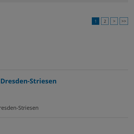
1
2
>
>>
 Dresden-Striesen
resden-Striesen