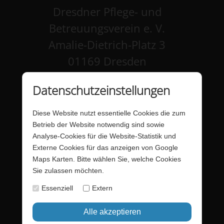
Dresdner Pflege- und
Betreuungsverein e. V.
Amalie-Dietrich-Platz 3
01169 Dresden
Kontakt
Datenschutzeinstellungen
Impressum
Diese Website nutzt essentielle Cookies die zum
Datenschutz
Betrieb der Website notwendig sind sowie
Analyse-Cookies für die Website-Statistik und
Barrierefreiheit
Externe Cookies für das anzeigen von Google
Maps Karten. Bitte wählen Sie, welche Cookies
Barriere melden
Sie zulassen möchten.
Förderung - Website
Essenziell
Extern
Startseite
Login