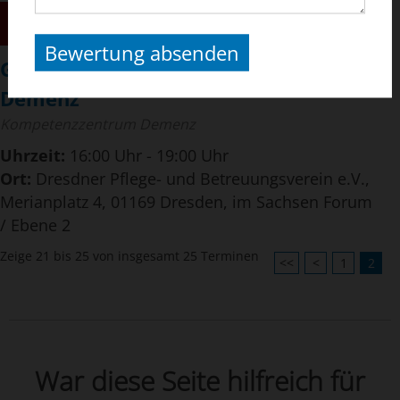
02
DEZ
2026
Bewertung absenden
Grundschulung zum Krankheitsbild
Demenz
Kompetenzzentrum Demenz
Uhrzeit:
16:00 Uhr - 19:00 Uhr
Ort:
Dresdner Pflege- und Betreuungsverein e.V.,
Merianplatz 4, 01169 Dresden, im Sachsen Forum
/ Ebene 2
Zeige 21 bis 25 von insgesamt 25 Terminen
<<
<
1
2
War diese Seite hilfreich für