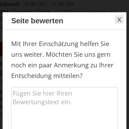
Uhrzeit:
16:00 Uhr - 17:30 Uhr
Ort:
Dresdner Pflege- und Betreuungsverein e.V.,
Merianplatz 4, 01169 Dresden, im Sachsen Forum,
Seite bewerten
2. Ebene
Mit Ihrer Einschätzung helfen Sie
30
NOV
2026
uns weiter. Möchten Sie uns gern
Informationsveranstaltung "Jung mit
noch ein paar Anmerkung zu Ihrer
Demenz"
Entscheidung mitteilen?
Kompetenzzentrum Demenz
Uhrzeit:
16:00 Uhr - 17:30 Uhr
Ort:
Dresdner Pflege- und Betreuungsverein e.V.,
Merianplatz 4, 01169 Dresden, im Sachsen Forum,
2. Ebene