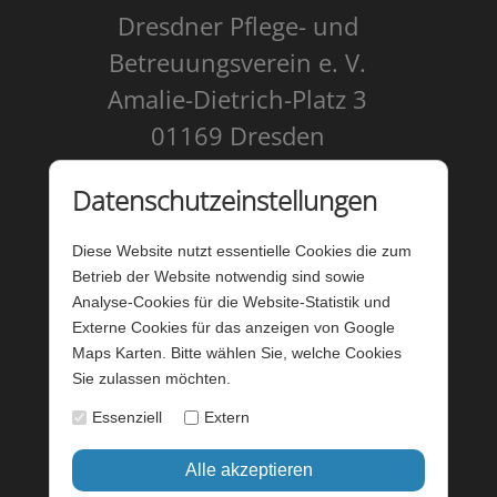
Dresdner Pflege- und
Betreuungsverein e. V.
Amalie-Dietrich-Platz 3
01169 Dresden
Kontakt
Datenschutzeinstellungen
Impressum
Diese Website nutzt essentielle Cookies die zum
Datenschutz
Betrieb der Website notwendig sind sowie
Analyse-Cookies für die Website-Statistik und
Barrierefreiheit
Externe Cookies für das anzeigen von Google
Maps Karten. Bitte wählen Sie, welche Cookies
Barriere melden
Sie zulassen möchten.
Förderung - Website
Essenziell
Extern
Startseite
Login